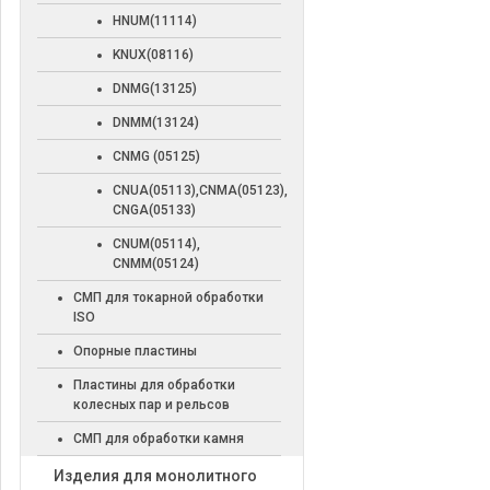
HNUM(11114)
KNUX(08116)
DNMG(13125)
DNMM(13124)
CNMG (05125)
CNUA(05113),CNMA(05123),
CNGA(05133)
CNUM(05114),
CNMM(05124)
СМП для токарной обработки
ISO
Опорные пластины
Пластины для обработки
колесных пар и рельсов
СМП для обработки камня
Изделия для монолитного