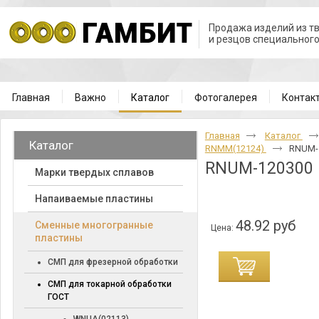
Продажа изделий из т
и резцов специальног
Главная
Важно
Каталог
Фотогалерея
Контак
Главная
Каталог
Каталог
RNMM(12124)
RNUM-
RNUM-120300
Марки твердых сплавов
Напаиваемые пластины
48.92 руб
Cменные многогранные
Цена:
пластины
СМП для фрезерной обработки
СМП для токарной обработки
ГОСТ