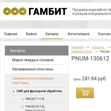
Продажа изделий из т
и резцов специальног
Главная
Важно
Каталог
Фотогалерея
Контак
Главная
Каталог
Каталог
PNMM(10124)
PNUM-1
PNUM-130612
Марки твердых сплавов
Напаиваемые пластины
241.84 руб
Cменные многогранные
Цена:
пластины
СМП для фрезерной обработки
HNUA(11113)
PNUA(10113),