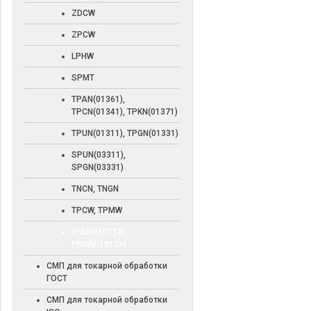
ZDCW
ZPCW
LPHW
SPMT
TPAN(01361),
TPCN(01341), TPKN(01371)
TPUN(01311), TPGN(01331)
SPUN(03311),
SPGN(03331)
TNCN, TNGN
TPCW, TPMW
PNUM(10114),
PNMM(10124)
СМП для токарной обработки
ГОСТ
СМП для токарной обработки