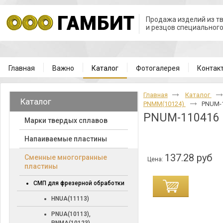
Продажа изделий из т
и резцов специальног
Главная
Важно
Каталог
Фотогалерея
Контак
Главная
Каталог
Каталог
PNMM(10124)
PNUM-1
PNUM-110416
Марки твердых сплавов
Напаиваемые пластины
137.28 руб
Cменные многогранные
Цена:
пластины
СМП для фрезерной обработки
HNUA(11113)
PNUA(10113),