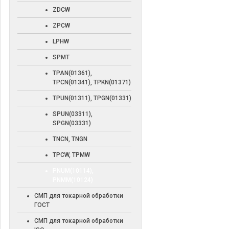
ZDCW
ZPCW
LPHW
SPMT
TPAN(01361),
TPCN(01341), TPKN(01371)
TPUN(01311), TPGN(01331)
SPUN(03311),
SPGN(03331)
TNCN, TNGN
TPCW, TPMW
PNUM(10114),
PNMM(10124)
СМП для токарной обработки
ГОСТ
СМП для токарной обработки