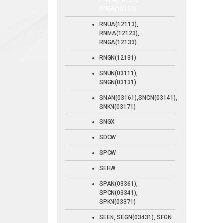
PNMA(10123),
PNEA(10153)
RNUA(12113),
RNMA(12123),
RNGA(12133)
RNGN(12131)
SNUN(03111),
SNGN(03131)
SNAN(03161),SNCN(03141),
SNKN(03171)
SNGX
SDCW
SPCW
SEHW
SPAN(03361),
SPCN(03341),
SPKN(03371)
SEEN, SEGN(03431), SFGN