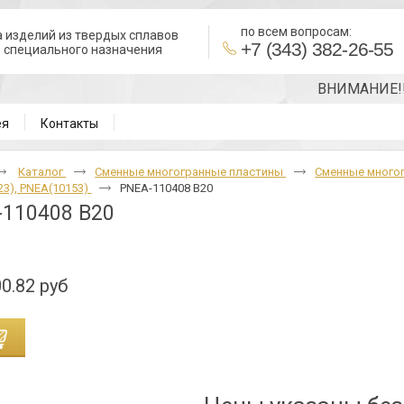
по всем вопросам:
 изделий из твердых сплавов
+7 (343) 382-26-55
в специального назначения
ВНИМАНИЕ!!! То
ея
Контакты
Каталог
Cменные многогранные пластины
Cменные много
3), PNEA(10153)
PNEA-110408 B20
110408 B20
0.82 руб