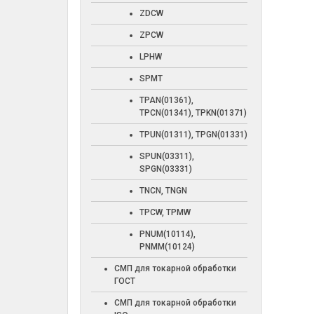
ZDCW
ZPCW
LPHW
SPMT
TPAN(01361),
TPCN(01341), TPKN(01371)
TPUN(01311), TPGN(01331)
SPUN(03311),
SPGN(03331)
TNCN, TNGN
TPCW, TPMW
PNUM(10114),
PNMM(10124)
СМП для токарной обработки
ГОСТ
СМП для токарной обработки