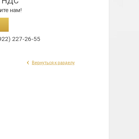
з НДС
ите нам!
922) 227-26-55
‹
Вернуться к разделу