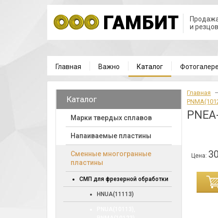
Продажа
и резцо
Главная
Важно
Каталог
Фотогалер
Главная
Каталог
PNMA(1012
PNEA-
Марки твердых сплавов
Напаиваемые пластины
30
Cменные многогранные
Цена:
пластины
ИНУ
СМП для фрезерной обработки
HNUA(11113)
PNUA(10113),