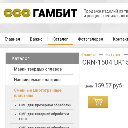
Продажа изделий из т
и резцов специальног
Главная
Важно
Каталог
Фотогалерея
Контак
Главная
Каталог
Каталог
ORN-1504 BK1
Марки твердых сплавов
Напаиваемые пластины
159.57 руб
Цена:
Cменные многогранные
пластины
СМП для фрезерной обработки
СМП для токарной обработки
ГОСТ