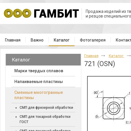
Продажа изделий из т
и резцов специальног
Главная
Важно
Каталог
Фотогалерея
Контак
Главная
Каталог
Каталог
721 (OSN)
Марки твердых сплавов
Напаиваемые пластины
Cменные многогранные
пластины
СМП для фрезерной обработки
СМП для токарной обработки
ГОСТ