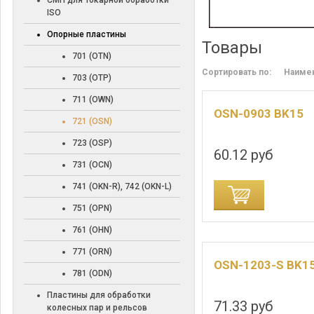
СМП для токарной обработки
ISO
Опорные пластины
Товары
701 (OTN)
Сортировать по:
Наиме
703 (OTP)
711 (OWN)
OSN-0903 BK15
721 (OSN)
723 (OSP)
60.12 руб
731 (OCN)
741 (OKN-R), 742 (OKN-L)
ДОБАВИТЬ В КОРЗИНУ
ДОБАВИТЬ В
751 (OPN)
761 (OHN)
771 (ORN)
OSN-1203-S BK1
781 (ODN)
Пластины для обработки
71.33 руб
колесных пар и рельсов