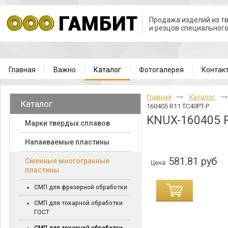
Продажа изделий из т
и резцов специальног
Главная
Важно
Каталог
Фотогалерея
Контак
Главная
Каталог
Каталог
160405 R11 TC40PT-P
KNUX-160405 
Марки твердых сплавов
Напаиваемые пластины
581.81 руб
Cменные многогранные
Цена:
пластины
СМП для фрезерной обработки
СМП для токарной обработки
ГОСТ