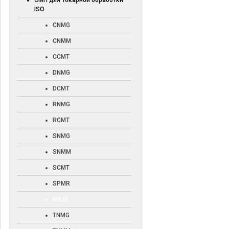
СМП для токарной обработки
ISO
CNMG
CNMM
CCMT
DNMG
DCMT
RNMG
RCMT
SNMG
SNMM
SCMT
SPMR
KNUX
TNMG