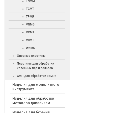
TNMM
TCMT
TPMR
VNMG
VCMT
VBMT
WNMG
Опорные пластины
Пластины для обработки
колесных пар и рельсов
СМП для обработки камня
Изделия для монолитного
инструмента
Изделия для обработки
металлов давлением
Изделия для бурения