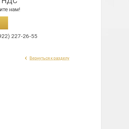
з НДС
ите нам!
922) 227-26-55
‹
Вернуться к разделу