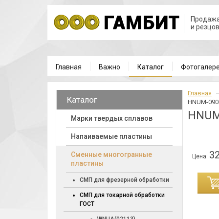
Продажа
и резцо
Главная
Важно
Каталог
Фотогалер
Главная
Каталог
HNUM-090
HNUM
Марки твердых сплавов
Напаиваемые пластины
32
Cменные многогранные
Цена:
пластины
ИНУ
СМП для фрезерной обработки
СМП для токарной обработки
ГОСТ