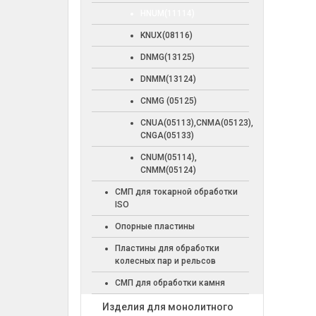
HNUM(11114)
KNUX(08116)
DNMG(13125)
DNMM(13124)
CNMG (05125)
CNUA(05113),CNMA(05123),
CNGA(05133)
CNUM(05114),
CNMM(05124)
СМП для токарной обработки
ISO
Опорные пластины
Пластины для обработки
колесных пар и рельсов
СМП для обработки камня
Изделия для монолитного