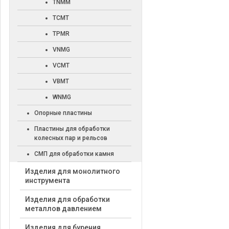
TNMM
TCMT
TPMR
VNMG
VCMT
VBMT
WNMG
Опорные пластины
Пластины для обработки
колесных пар и рельсов
СМП для обработки камня
Изделия для монолитного
инструмента
Изделия для обработки
металлов давлением
Изделия для бурения