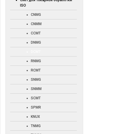
СМП для токарной обработки
ISO
CNMG
CNMM
CCMT
DNMG
DCMT
RNMG
RCMT
SNMG
SNMM
SCMT
SPMR
KNUX
TNMG