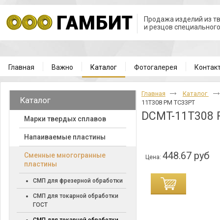
Продажа изделий из т
и резцов специальног
Главная
Важно
Каталог
Фотогалерея
Контак
Главная
Каталог
Каталог
11T308 PM TC33PT
DCMT-11T308 
Марки твердых сплавов
Напаиваемые пластины
448.67 руб
Cменные многогранные
Цена:
пластины
СМП для фрезерной обработки
СМП для токарной обработки
ГОСТ