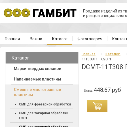
Продажа изделий из т
и резцов специальног
Главная
Важно
Каталог
Фотогалерея
Контак
Главная
Каталог
Каталог
11T308 PF TC20PT
DCMT-11T308 
Марки твердых сплавов
Напаиваемые пластины
448.67 руб
Cменные многогранные
Цена:
пластины
СМП для фрезерной обработки
СМП для токарной обработки
ГОСТ