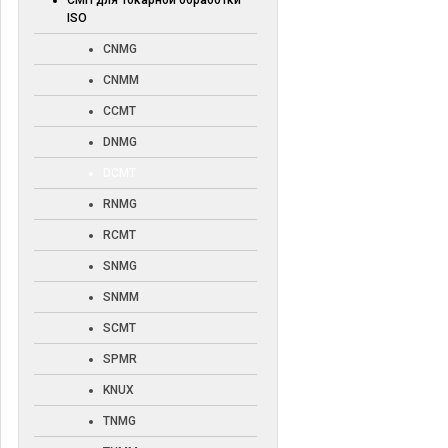
СМП для токарной обработки
ISO
CNMG
CNMM
CCMT
DNMG
DCMT
RNMG
RCMT
SNMG
SNMM
SCMT
SPMR
KNUX
TNMG