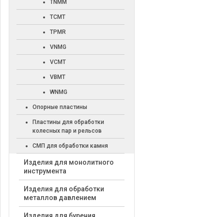
TNMM
TCMT
TPMR
VNMG
VCMT
VBMT
WNMG
Опорные пластины
Пластины для обработки
колесных пар и рельсов
СМП для обработки камня
Изделия для монолитного
инструмента
Изделия для обработки
металлов давлением
Изделия для бурения