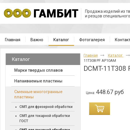
Продажа изделий из т
и резцов специальног
Главная
Важно
Каталог
Фотогалерея
Контак
Главная
Каталог
Каталог
11T308 PF AP10AM
DCMT-11T308 
Марки твердых сплавов
Напаиваемые пластины
448.67 руб
Cменные многогранные
Цена:
пластины
СМП для фрезерной обработки
СМП для токарной обработки
ГОСТ