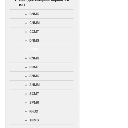
СМП для токарной обработки
ISO
CNMG
CNMM
CCMT
DNMG
DCMT
RNMG
RCMT
SNMG
SNMM
SCMT
SPMR
KNUX
TNMG