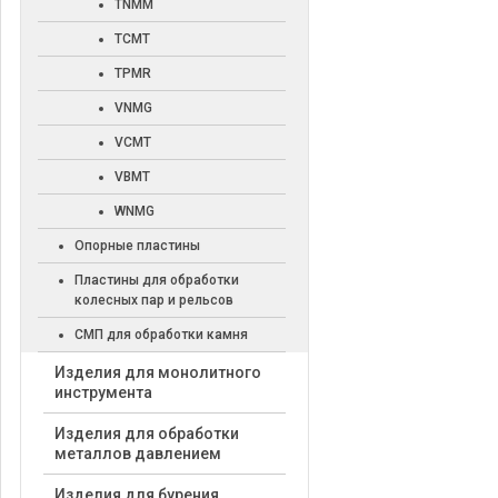
TNMM
TCMT
TPMR
VNMG
VCMT
VBMT
WNMG
Опорные пластины
Пластины для обработки
колесных пар и рельсов
СМП для обработки камня
Изделия для монолитного
инструмента
Изделия для обработки
металлов давлением
Изделия для бурения