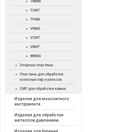
TNMM
TCMT
TPMR
VNMG
VCMT
VBMT
WNMG
Опорные пластины
Пластины для обработки
колесных пар и рельсов
СМП для обработки камня
Изделия для монолитного
инструмента
Изделия для обработки
металлов давлением
Изделия для бурения