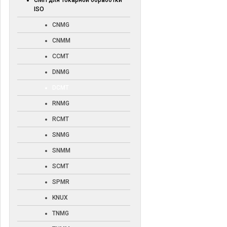
СМП для токарной обработки
ISO
CNMG
CNMM
CCMT
DNMG
DCMT
RNMG
RCMT
SNMG
SNMM
SCMT
SPMR
KNUX
TNMG