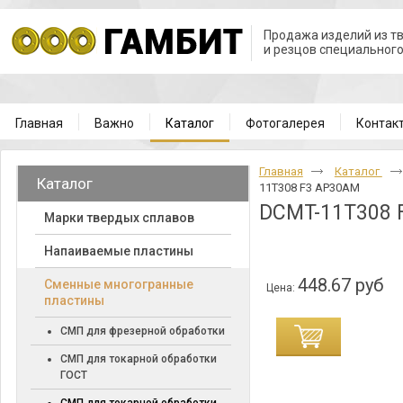
Продажа изделий из т
и резцов специальног
Главная
Важно
Каталог
Фотогалерея
Контак
Главная
Каталог
Каталог
11T308 F3 AP30AM
DCMT-11T308 
Марки твердых сплавов
Напаиваемые пластины
448.67 руб
Cменные многогранные
Цена:
пластины
СМП для фрезерной обработки
СМП для токарной обработки
ГОСТ