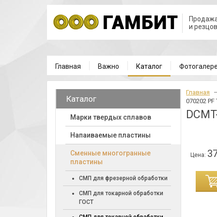
Продажа
и резцо
Главная
Важно
Каталог
Фотогалер
Главная
Каталог
070202 PF
DCMT-
Марки твердых сплавов
Напаиваемые пластины
37
Cменные многогранные
Цена:
пластины
ИНУ
СМП для фрезерной обработки
СМП для токарной обработки
ГОСТ