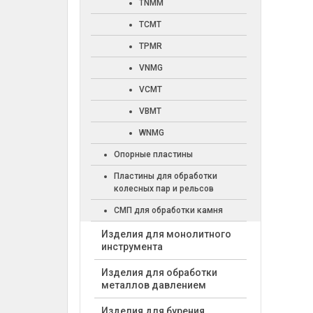
TNMM
TCMT
TPMR
VNMG
VCMT
VBMT
WNMG
Опорные пластины
Пластины для обработки
колесных пар и рельсов
СМП для обработки камня
Изделия для монолитного
инструмента
Изделия для обработки
металлов давлением
Изделия для бурения