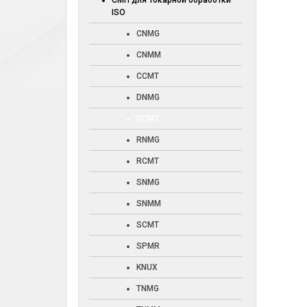
СМП для токарной обработки
ISO
CNMG
CNMM
CCMT
DNMG
DCMT
RNMG
RCMT
SNMG
SNMM
SCMT
SPMR
KNUX
TNMG