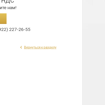
з НДС
ите нам!
922) 227-26-55
‹
Вернуться к разделу