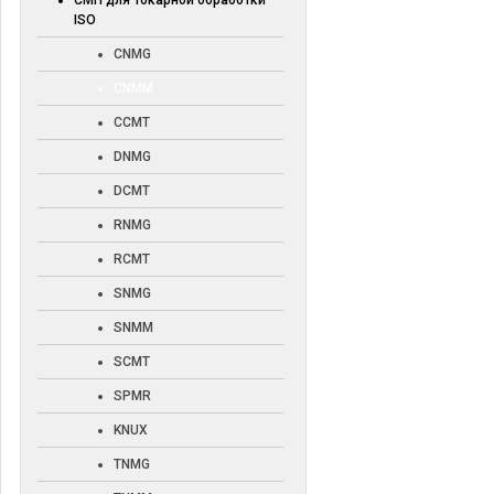
СМП для токарной обработки
ISO
CNMG
CNMM
CCMT
DNMG
DCMT
RNMG
RCMT
SNMG
SNMM
SCMT
SPMR
KNUX
TNMG