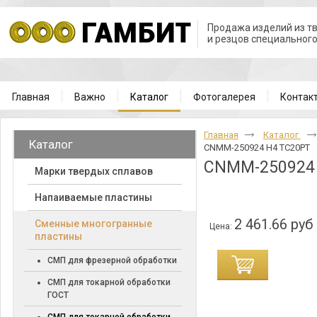
Продажа изделий из т
и резцов специальног
Главная
Важно
Каталог
Фотогалерея
Контак
Главная
Каталог
Каталог
CNMM-250924 H4 TC20PT
CNMM-250924
Марки твердых сплавов
Напаиваемые пластины
2 461.66 руб
Cменные многогранные
Цена:
пластины
СМП для фрезерной обработки
СМП для токарной обработки
ГОСТ