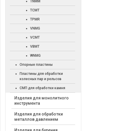
TNMM
TCMT
TPMR
VNMG
VCMT
VBMT
WNMG
Опорные пластины
Пластины для обработки
колесных пар и рельсов
СМП для обработки камня
Изделия для монолитного
инструмента
Изделия для обработки
металлов давлением
Изделия для бурения