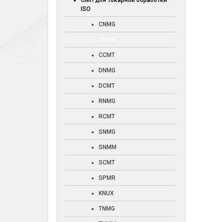
СМП для токарной обработки
ISO
CNMG
CNMM
CCMT
DNMG
DCMT
RNMG
RCMT
SNMG
SNMM
SCMT
SPMR
KNUX
TNMG