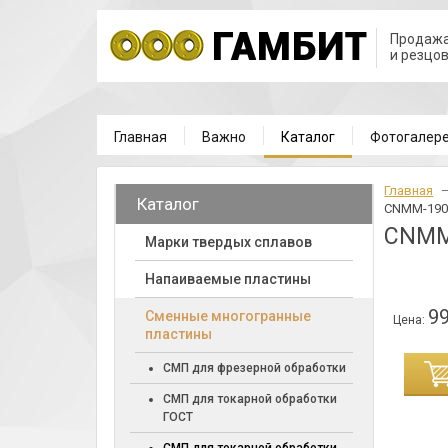
Продажа
и резцо
Главная
Важно
Каталог
Фотогалер
Главная
Каталог
CNMM-190
CNMM
Марки твердых сплавов
Напаиваемые пластины
99
Cменные многогранные
Цена:
пластины
ИНУ
СМП для фрезерной обработки
СМП для токарной обработки
ГОСТ