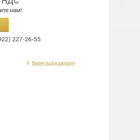
з НДС
ите нам!
922) 227-26-55
‹
Вернуться к разделу