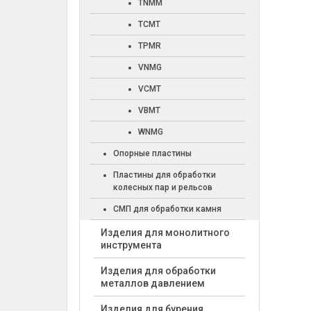
TNMM
TCMT
TPMR
VNMG
VCMT
VBMT
WNMG
Опорные пластины
Пластины для обработки
колесных пар и рельсов
СМП для обработки камня
Изделия для монолитного
инструмента
Изделия для обработки
металлов давлением
Изделия для бурения