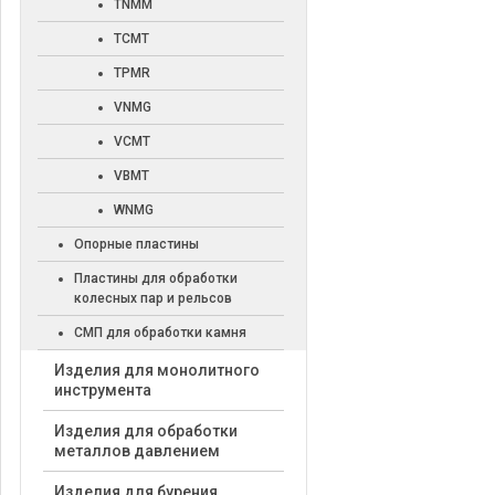
TNMM
TCMT
TPMR
VNMG
VCMT
VBMT
WNMG
Опорные пластины
Пластины для обработки
колесных пар и рельсов
СМП для обработки камня
Изделия для монолитного
инструмента
Изделия для обработки
металлов давлением
Изделия для бурения