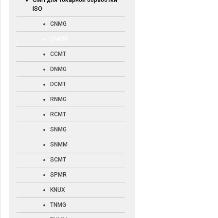
СМП для токарной обработки
ISO
CNMG
CNMM
CCMT
DNMG
DCMT
RNMG
RCMT
SNMG
SNMM
SCMT
SPMR
KNUX
TNMG