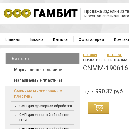
Продажа изделий из т
и резцов специальног
Главная
Важно
Каталог
Фотогалерея
Контак
Главная
Каталог
Каталог
CNMM-190616 PR TP40AM
CNMM-190616
Марки твердых сплавов
Напаиваемые пластины
990.37 руб
Cменные многогранные
Цена:
пластины
СМП для фрезерной обработки
СМП для токарной обработки
ГОСТ