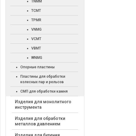
TNMM
TCMT
TPMR
VNMG
VCMT
VBMT
WNMG
Опорные пластины
Пластины для обработки
колесных пар и рельсов
СМП для обработки камня
Изделия для монолитного
инструмента
Изделия для обработки
металлов давлением
Изделия для бурения