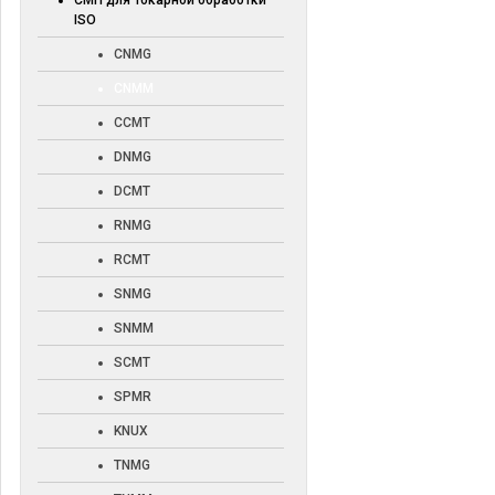
СМП для токарной обработки
ISO
CNMG
CNMM
CCMT
DNMG
DCMT
RNMG
RCMT
SNMG
SNMM
SCMT
SPMR
KNUX
TNMG