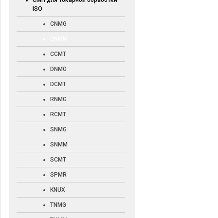
СМП для токарной обработки
ISO
CNMG
CNMM
CCMT
DNMG
DCMT
RNMG
RCMT
SNMG
SNMM
SCMT
SPMR
KNUX
TNMG