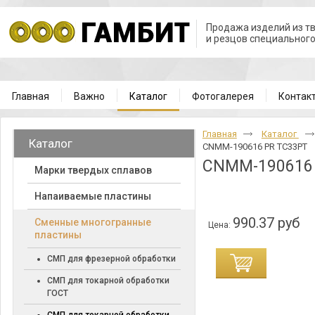
Продажа изделий из т
и резцов специальног
Главная
Важно
Каталог
Фотогалерея
Контак
Главная
Каталог
Каталог
CNMM-190616 PR TC33PT
CNMM-190616
Марки твердых сплавов
Напаиваемые пластины
990.37 руб
Cменные многогранные
Цена:
пластины
СМП для фрезерной обработки
СМП для токарной обработки
ГОСТ