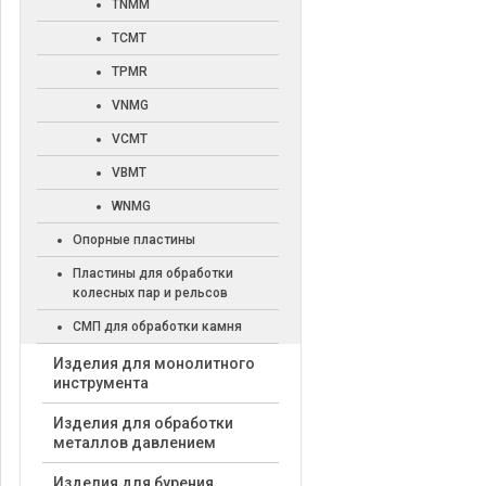
TNMM
TCMT
TPMR
VNMG
VCMT
VBMT
WNMG
Опорные пластины
Пластины для обработки
колесных пар и рельсов
СМП для обработки камня
Изделия для монолитного
инструмента
Изделия для обработки
металлов давлением
Изделия для бурения