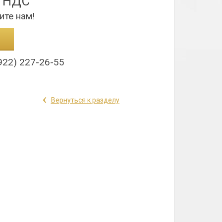
з НДС
ите нам!
922) 227-26-55
‹
Вернуться к разделу