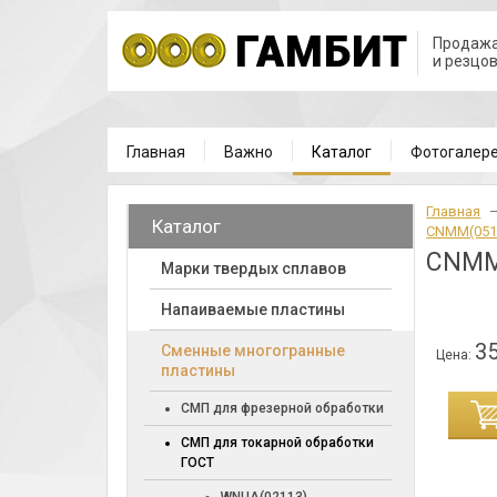
Продажа
и резцо
Главная
Важно
Каталог
Фотогалер
Главная
Каталог
CNMM(051
CNMM
Марки твердых сплавов
Напаиваемые пластины
35
Cменные многогранные
Цена:
пластины
ИНУ
СМП для фрезерной обработки
СМП для токарной обработки
ГОСТ