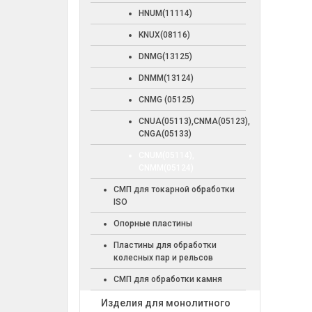
HNUM(11114)
KNUX(08116)
DNMG(13125)
DNMM(13124)
CNMG (05125)
CNUA(05113),CNMA(05123),
CNGA(05133)
CNUM(05114),
CNMM(05124)
СМП для токарной обработки
ISO
Опорные пластины
Пластины для обработки
колесных пар и рельсов
СМП для обработки камня
Изделия для монолитного