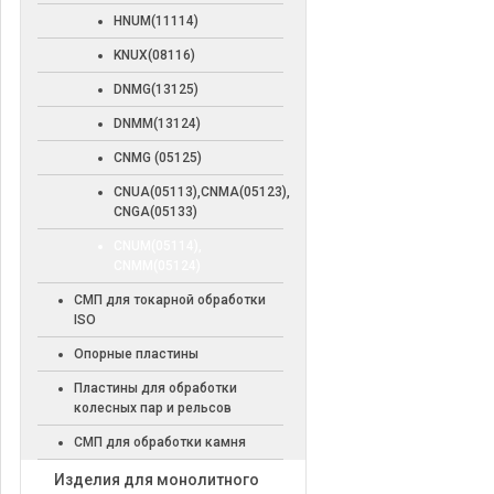
HNUM(11114)
KNUX(08116)
DNMG(13125)
DNMM(13124)
CNMG (05125)
CNUA(05113),CNMA(05123),
CNGA(05133)
CNUM(05114),
CNMM(05124)
СМП для токарной обработки
ISO
Опорные пластины
Пластины для обработки
колесных пар и рельсов
СМП для обработки камня
Изделия для монолитного