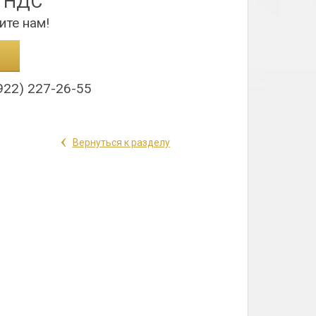
з НДС
ите нам!
922) 227-26-55
‹
Вернуться к разделу