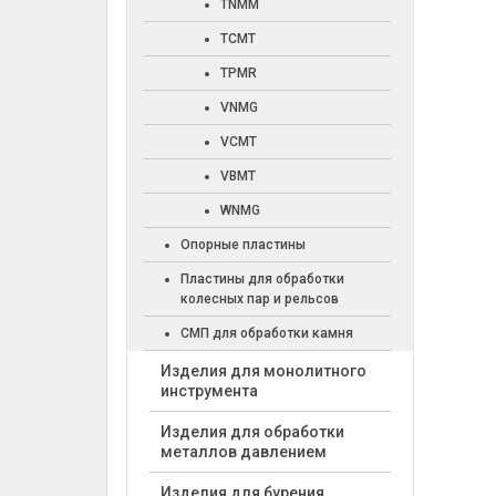
TNMM
TCMT
TPMR
VNMG
VCMT
VBMT
WNMG
Опорные пластины
Пластины для обработки
колесных пар и рельсов
СМП для обработки камня
Изделия для монолитного
инструмента
Изделия для обработки
металлов давлением
Изделия для бурения