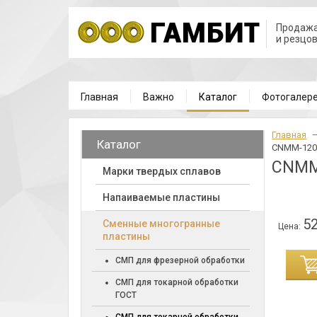
Продажа
и резцо
Главная
Важно
Каталог
Фотогалер
Главная
Каталог
CNMM-1204
CNMM
Марки твердых сплавов
Напаиваемые пластины
52
Cменные многогранные
Цена:
пластины
ИНУ
СМП для фрезерной обработки
СМП для токарной обработки
ГОСТ