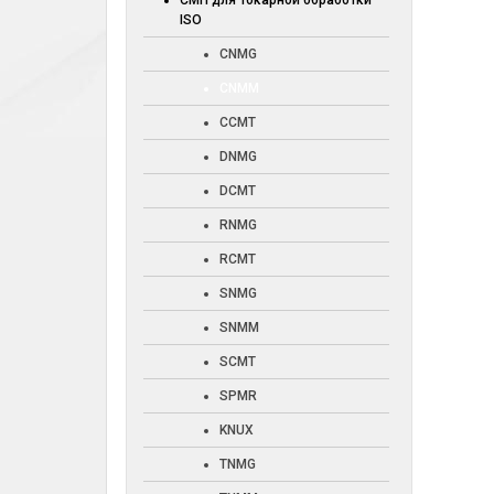
СМП для токарной обработки
ISO
CNMG
CNMM
CCMT
DNMG
DCMT
RNMG
RCMT
SNMG
SNMM
SCMT
SPMR
KNUX
TNMG