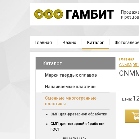
Продажа
и резцо
Главная
Важно
Каталог
Фотогалер
Главная
Каталог
CNMM(051
CNMM
Марки твердых сплавов
Напаиваемые пластины
12
Cменные многогранные
Цена:
пластины
ИНУ
СМП для фрезерной обработки
СМП для токарной обработки
ГОСТ