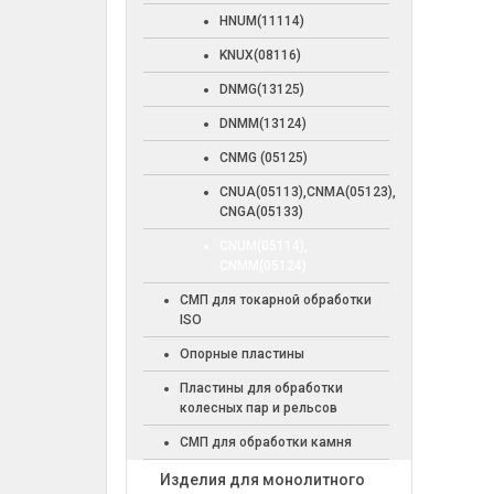
HNUM(11114)
KNUX(08116)
DNMG(13125)
DNMM(13124)
CNMG (05125)
CNUA(05113),CNMA(05123),
CNGA(05133)
CNUM(05114),
CNMM(05124)
СМП для токарной обработки
ISO
Опорные пластины
Пластины для обработки
колесных пар и рельсов
СМП для обработки камня
Изделия для монолитного