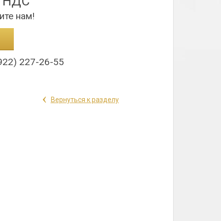
з НДС
ите нам!
922) 227-26-55
‹
Вернуться к разделу