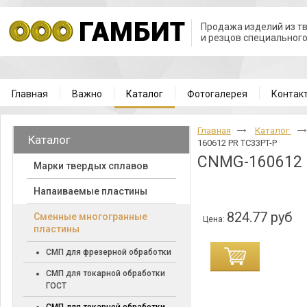
Продажа изделий из т
и резцов специальног
Главная
Важно
Каталог
Фотогалерея
Контак
Главная
Каталог
Каталог
160612 PR TC33PT-P
CNMG-160612 
Марки твердых сплавов
Напаиваемые пластины
824.77 руб
Cменные многогранные
Цена:
пластины
СМП для фрезерной обработки
СМП для токарной обработки
ГОСТ