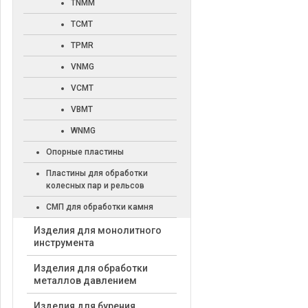
TNMM
TCMT
TPMR
VNMG
VCMT
VBMT
WNMG
Опорные пластины
Пластины для обработки
колесных пар и рельсов
СМП для обработки камня
Изделия для монолитного
инструмента
Изделия для обработки
металлов давлением
Изделия для бурения