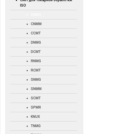
СМП для токарной обработки
ISO
CNMG
CNMM
CCMT
DNMG
DCMT
RNMG
RCMT
SNMG
SNMM
SCMT
SPMR
KNUX
TNMG