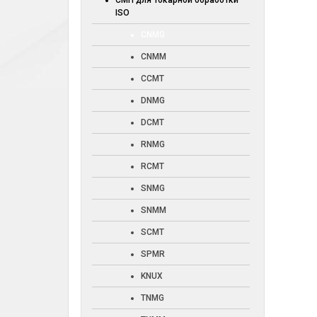
СМП для токарной обработки
ISO
CNMG
CNMM
CCMT
DNMG
DCMT
RNMG
RCMT
SNMG
SNMM
SCMT
SPMR
KNUX
TNMG