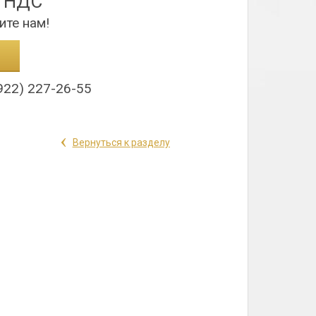
з НДС
ите нам!
922) 227-26-55
‹
Вернуться к разделу