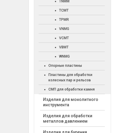
TNMM
TCMT
TPMR
VNMG
VCMT
VBMT
WNMG
Опорные пластины
Пластины для обработки
колесных пар и рельсов
СМП для обработки камня
Изделия для монолитного
инструмента
Изделия для обработки
металлов давлением
Изделия для бурения