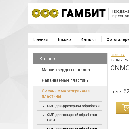
Продажа
и резцо
Главная
Важно
Каталог
Фотогалер
Главная
Каталог
120412 PM
CNMG
Марки твердых сплавов
Напаиваемые пластины
52
Cменные многогранные
Цена:
пластины
ИНУ
СМП для фрезерной обработки
СМП для токарной обработки
ГОСТ