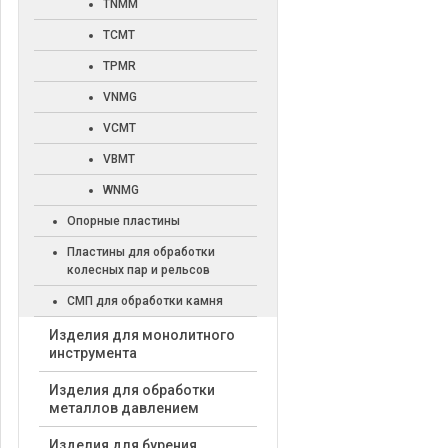
TNMM
TCMT
TPMR
VNMG
VCMT
VBMT
WNMG
Опорные пластины
Пластины для обработки
колесных пар и рельсов
СМП для обработки камня
Изделия для монолитного
инструмента
Изделия для обработки
металлов давлением
Изделия для бурения