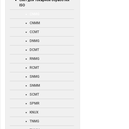
СМП для токарной обработки
ISO
CNMG
CNMM
CCMT
DNMG
DCMT
RNMG
RCMT
SNMG
SNMM
SCMT
SPMR
KNUX
TNMG