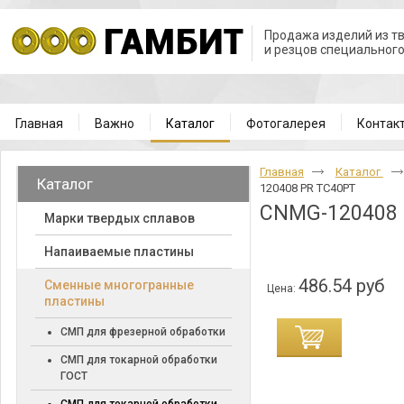
Продажа изделий из т
и резцов специальног
Главная
Важно
Каталог
Фотогалерея
Контак
Главная
Каталог
Каталог
120408 PR TC40PT
CNMG-120408 
Марки твердых сплавов
Напаиваемые пластины
486.54 руб
Cменные многогранные
Цена:
пластины
СМП для фрезерной обработки
СМП для токарной обработки
ГОСТ