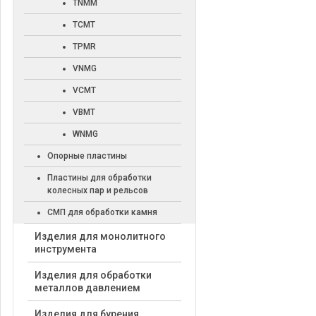
TNMM
TCMT
TPMR
VNMG
VCMT
VBMT
WNMG
Опорные пластины
Пластины для обработки
колесных пар и рельсов
СМП для обработки камня
Изделия для монолитного
инструмента
Изделия для обработки
металлов давлением
Изделия для бурения