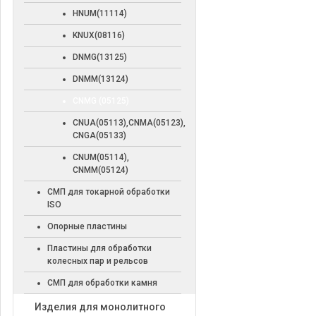
HNUM(11114)
KNUX(08116)
DNMG(13125)
DNMM(13124)
CNMG (05125)
CNUA(05113),CNMA(05123),
CNGA(05133)
CNUM(05114),
CNMM(05124)
СМП для токарной обработки
ISO
Опорные пластины
Пластины для обработки
колесных пар и рельсов
СМП для обработки камня
Изделия для монолитного