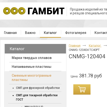
Продажа изделий из т
и резцов специальног
Главная
Важно
Каталог
Фотогалерея
Контак
Главная
Каталог
Каталог
CNMG-120404 TC40PT
CNMG-120404
Марки твердых сплавов
Напаиваемые пластины
381.78 руб
Cменные многогранные
Цена:
пластины
СМП для фрезерной обработки
СМП для токарной обработки
ГОСТ