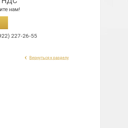
з НДС
ите нам!
922) 227-26-55
‹
Вернуться к разделу