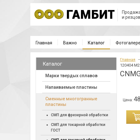
Продажа
и резцо
Главная
Важно
Каталог
Фотогалер
Главная
Каталог
120404 M
CNMG
Марки твердых сплавов
Напаиваемые пластины
48
Cменные многогранные
Цена:
пластины
ИНУ
СМП для фрезерной обработки
СМП для токарной обработки
ГОСТ