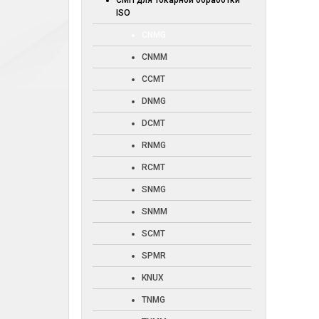
СМП для токарной обработки
ISO
CNMG
CNMM
CCMT
DNMG
DCMT
RNMG
RCMT
SNMG
SNMM
SCMT
SPMR
KNUX
TNMG