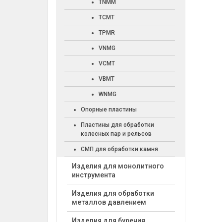
TNMM
TCMT
TPMR
VNMG
VCMT
VBMT
WNMG
Опорные пластины
Пластины для обработки
колесных пар и рельсов
СМП для обработки камня
Изделия для монолитного
инструмента
Изделия для обработки
металлов давлением
Изделия для бурения