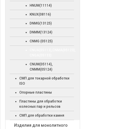
HNUM(11114)
KNUX(08116)
DNMG(13125)
DNMM(13124)
CNMG (05125)
CNUA(05113),CNMA(05123),
CNGA(05133)
CNUM(05114),
CNMM(05124)
СМП для токарной обработки
ISO
Опорные пластины
Пластины для обработки
колесных пар и рельсов
СМП для обработки камня
Изделия для монолитного