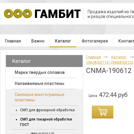
Продажа изделий из т
и резцов специальног
Главная
Важно
Каталог
Фотогалерея
Контак
Главная
Каталог
Каталог
CNUA(05113),CNMA(05123
CNMA-190612 
Марки твердых сплавов
Напаиваемые пластины
472.44 руб
Cменные многогранные
Цена:
пластины
СМП для фрезерной обработки
СМП для токарной обработки
ГОСТ