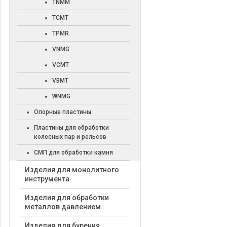
TNMM
TCMT
TPMR
VNMG
VCMT
VBMT
WNMG
Опорные пластины
Пластины для обработки
колесных пар и рельсов
СМП для обработки камня
Изделия для монолитного
инструмента
Изделия для обработки
металлов давлением
Изделия для бурения