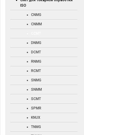
СМП для токарной обработки
ISO
CNMG
CNMM
CCMT
DNMG
DCMT
RNMG
RCMT
SNMG
SNMM
SCMT
SPMR
KNUX
TNMG