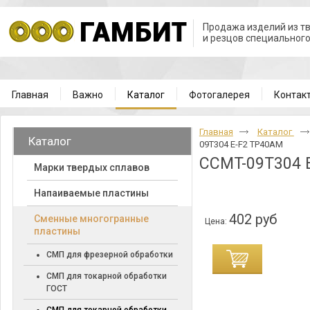
Продажа изделий из т
и резцов специальног
Главная
Важно
Каталог
Фотогалерея
Контак
Главная
Каталог
Каталог
09T304 E-F2 TP40AM
CCMT-09T304 
Марки твердых сплавов
Напаиваемые пластины
402 руб
Cменные многогранные
Цена:
пластины
СМП для фрезерной обработки
СМП для токарной обработки
ГОСТ