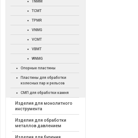
TNMM
TCMT
TPMR
VNMG
VCMT
VBMT
WNMG
Опорные пластины
Пластины для обработки
колесных пар и рельсов
СМП для обработки камня
Изделия для монолитного
инструмента
Изделия для обработки
металлов давлением
Изделия для бурения