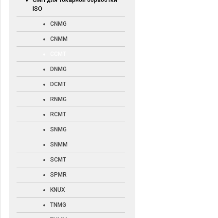
СМП для токарной обработки
ISO
CNMG
CNMM
CCMT
DNMG
DCMT
RNMG
RCMT
SNMG
SNMM
SCMT
SPMR
KNUX
TNMG