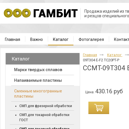
Продажа изделий из т
и резцов специальног
Главная
Важно
Каталог
Фотогалерея
Контак
Главная
Каталог
Каталог
09T304 E-F2 TC20PT-P
CCMT-09T304 E
Марки твердых сплавов
Напаиваемые пластины
430.16 руб
Cменные многогранные
Цена:
пластины
СМП для фрезерной обработки
СМП для токарной обработки
ГОСТ