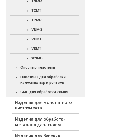
TNMM
TCMT
TPMR
VNMG
VCMT
VBMT
WNMG
Опорные пластины
Пластины для обработки
колесных пар и рельсов
СМП для обработки камня
Изделия для монолитного
инструмента
Изделия для обработки
металлов давлением
Изделия для бурения