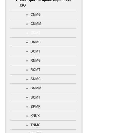
СМП для токарной обработки
ISO
CNMG
CNMM
CCMT
DNMG
DCMT
RNMG
RCMT
SNMG
SNMM
SCMT
SPMR
KNUX
TNMG