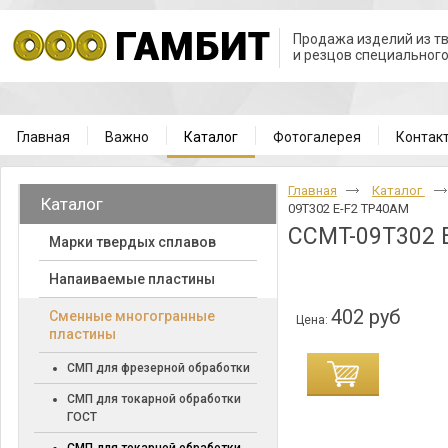
Продажа изделий из т
и резцов специальног
Главная
Важно
Каталог
Фотогалерея
Контак
Главная
Каталог
Каталог
09T302 E-F2 TP40AM
CCMT-09T302 
Марки твердых сплавов
Напаиваемые пластины
402 руб
Cменные многогранные
Цена:
пластины
СМП для фрезерной обработки
СМП для токарной обработки
ГОСТ