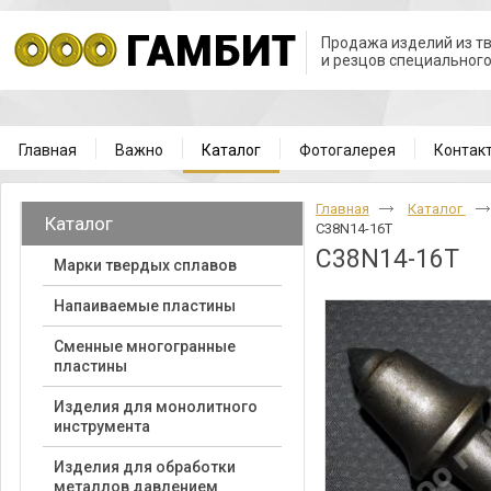
Продажа изделий из т
и резцов специальног
Главная
Важно
Каталог
Фотогалерея
Контак
Главная
Каталог
Каталог
C38N14-16T
C38N14-16T
Марки твердых сплавов
Напаиваемые пластины
Cменные многогранные
пластины
ДОБАВИТЬ В КОРЗИНУ
Изделия для монолитного
инструмента
Изделия для обработки
металлов давлением