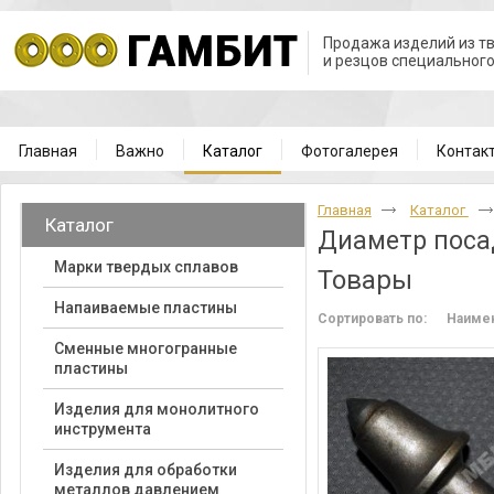
Продажа изделий из т
и резцов специальног
Главная
Важно
Каталог
Фотогалерея
Контак
Главная
Каталог
Каталог
Диаметр поса
Марки твердых сплавов
Товары
Напаиваемые пластины
Сортировать по:
Наиме
Cменные многогранные
пластины
Изделия для монолитного
инструмента
Изделия для обработки
металлов давлением