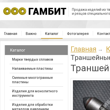
Продажа изделий из т
и резцов специальног
Главная
Важно
Каталог
Фотогалерея
Контак
Главная
К
Каталог
Траншейны
Марки твердых сплавов
Траншей
Напаиваемые пластины
Cменные многогранные
пластины
Изделия для монолитного
инструмента
Изделия для обработки
металлов давлением