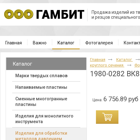
Продажа изделий из т
и резцов специальног
Главная
Важно
Каталог
Фотогалерея
Контак
Главная
Каталог
Каталог
круглого сечения
Фо
1980-0282 ВК8
Марки твердых сплавов
Напаиваемые пластины
6 756.89 руб
Cменные многогранные
Цена:
пластины
Изделия для монолитного
инструмента
Изделия для обработки
металлов давлением