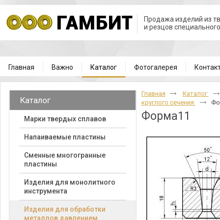
Продажа изделий из т
и резцов специальног
Главная
Важно
Каталог
Фотогалерея
Контак
Главная
Каталог
Каталог
круглого сечения
Фо
Форма11
Марки твердых сплавов
Напаиваемые пластины
Cменные многогранные
пластины
Изделия для монолитного
инструмента
Изделия для обработки
металлов давлением