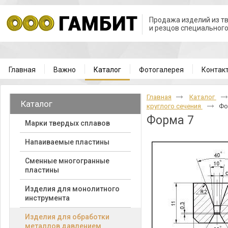
Продажа изделий из т
и резцов специальног
Главная
Важно
Каталог
Фотогалерея
Контак
Главная
Каталог
Каталог
круглого сечения
Фо
Форма 7
Марки твердых сплавов
Напаиваемые пластины
Cменные многогранные
пластины
Изделия для монолитного
инструмента
Изделия для обработки
металлов давлением