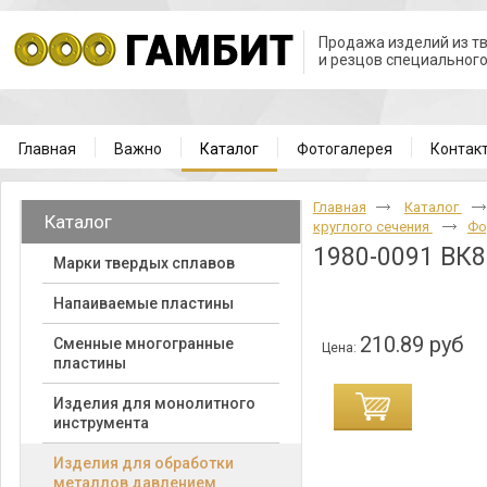
Продажа изделий из т
и резцов специальног
Главная
Важно
Каталог
Фотогалерея
Контак
Главная
Каталог
Каталог
круглого сечения
Фо
1980-0091 ВК8
Марки твердых сплавов
Напаиваемые пластины
210.89 руб
Cменные многогранные
Цена:
пластины
Изделия для монолитного
инструмента
Изделия для обработки
металлов давлением