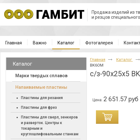
Продажа изделий из т
и резцов специальног
Главная
Важно
Каталог
Фотогалерея
Контак
Главная
Каталог
Каталог
BK6OM
с/з-90х25х5 B
Марки твердых сплавов
Напаиваемые пластины
2 651.57 руб
Пластины для резания
Цена:
Пластины для фрез
Пластины для сверл, зенкеров
и разверток. Центры к
токарным и
круглошлифовальным станкам