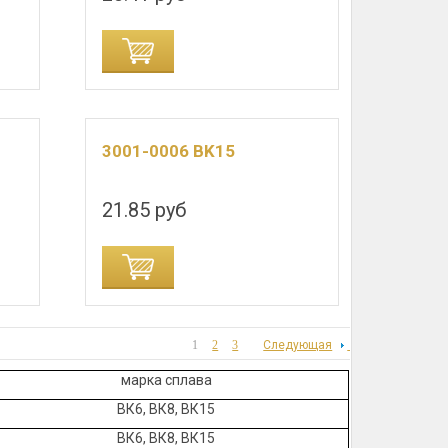
3001-0006 BK15
21.85 руб
1
2
3
Следующая
марка сплава
ВК6, ВК8, ВК15
ВК6, ВК8, ВК15