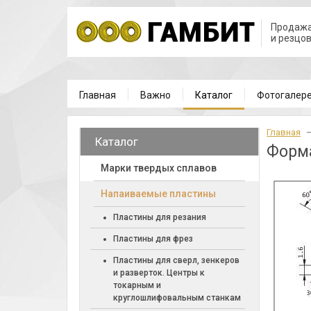
Продажа
и резцо
Главная
Важно
Каталог
Фотогалер
Главная
Каталог
Форм
Марки твердых сплавов
Напаиваемые пластины
Пластины для резания
Пластины для фрез
Пластины для сверл, зенкеров
и разверток. Центры к
токарным и
круглошлифовальным станкам