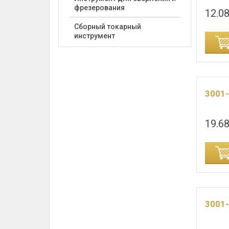
фрезерования
12.08
Сборный токарный
инструмент
ИНУ
ДОБАВИТЬ В КОРЗИНУ
3001
19.68
ИНУ
ДОБАВИТЬ В КОРЗИНУ
3001