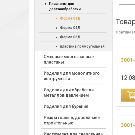
Пластины для
деревообработки
Форма 01Д
Това
Форма 04Д
Сортирова
Форма 06Д
пластина прямоугольная
Cменные многогранные
3001
пластины
Изделия для монолитного
12.08
инструмента
Изделия для обработки
ИНУ
ДОБАВИТЬ В КОРЗИНУ
металлов давлением
Изделия для бурения
Резцы горные, дорожные и
строительные
3001
Инструмент для сверления и