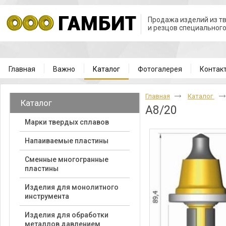
Продажа изделий из т
и резцов специальног
Главная
Важно
Каталог
Фотогалерея
Контак
Главная
Каталог
Каталог
A8/20
Марки твердых сплавов
Напаиваемые пластины
Cменные многогранные
пластины
Изделия для монолитного
инструмента
Изделия для обработки
металлов давлением