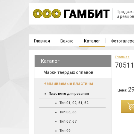
Продажа
и резцо
Главная
Важно
Каталог
Фотогалер
Главная
Каталог
7051
Марки твердых сплавов
Напаиваемые пластины
29
Цена:
Пластины для резания
Тип 01, 02, 61, 62
ИНУ
Тип 06, 66
Тип 07, 67
Тип 09