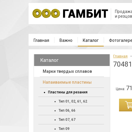
Продажа
и резцо
Главная
Важно
Каталог
Фотогалер
Главная
Каталог
70481
Марки твердых сплавов
Напаиваемые пластины
71
Цена:
Пластины для резания
Тип 01, 02, 61, 62
ИНУ
Тип 06, 66
Тип 07, 67
Тип 09