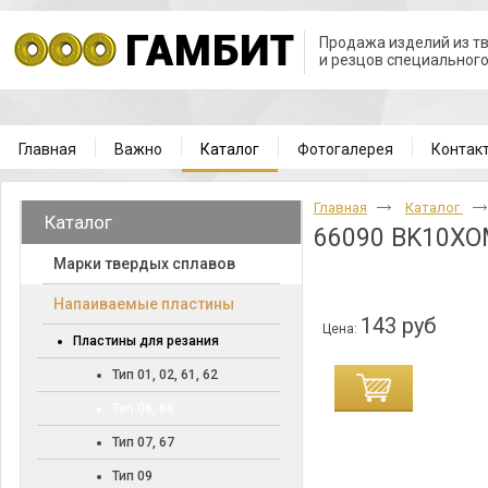
Продажа изделий из т
и резцов специальног
Главная
Важно
Каталог
Фотогалерея
Контак
Главная
Каталог
Каталог
66090 BK10X
Марки твердых сплавов
Напаиваемые пластины
143 руб
Цена:
Пластины для резания
Тип 01, 02, 61, 62
Тип 06, 66
Тип 07, 67
Тип 09