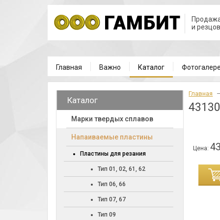
Продажа
и резцо
Главная
Важно
Каталог
Фотогалер
Главная
Каталог
43130
Марки твердых сплавов
Напаиваемые пластины
43
Цена:
Пластины для резания
Тип 01, 02, 61, 62
ИНУ
Тип 06, 66
Тип 07, 67
Тип 09