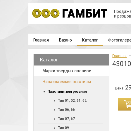
Продажа
и резцо
Главная
Важно
Каталог
Фотогалер
Главная
Каталог
43010
Марки твердых сплавов
Напаиваемые пластины
29
Цена:
Пластины для резания
Тип 01, 02, 61, 62
ИНУ
Тип 06, 66
Тип 07, 67
Тип 09