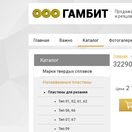
Продажа
и резцо
Главная
Важно
Каталог
Фотогалер
Главная
Каталог
32290
Марки твердых сплавов
Напаиваемые пластины
2 
Цена:
Пластины для резания
Тип 01, 02, 61, 62
ИНУ
Тип 06, 66
Тип 07, 67
Тип 09