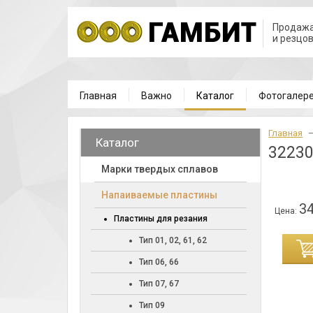
Продажа
и резцо
Главная
Важно
Каталог
Фотогалер
Главная
Каталог
32230
Марки твердых сплавов
Напаиваемые пластины
34
Цена:
Пластины для резания
Тип 01, 02, 61, 62
ИНУ
Тип 06, 66
Тип 07, 67
Тип 09