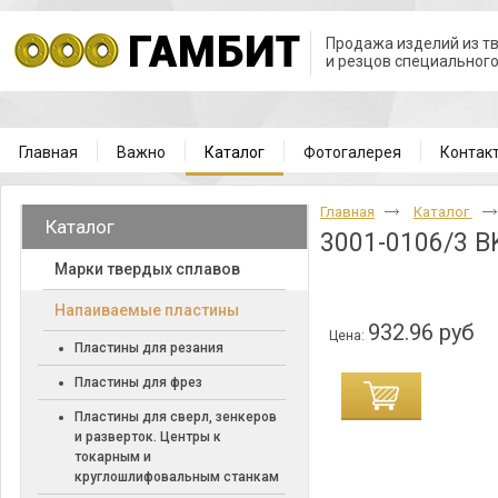
Продажа изделий из т
и резцов специальног
Главная
Важно
Каталог
Фотогалерея
Контак
Главная
Каталог
Каталог
3001-0106/3 B
Марки твердых сплавов
Напаиваемые пластины
932.96 руб
Цена:
Пластины для резания
Пластины для фрез
Пластины для сверл, зенкеров
и разверток. Центры к
токарным и
круглошлифовальным станкам